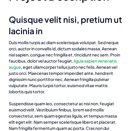
Quisque velit nisi, pretium ut
lacinia in
Duis mollis turpis ac diam scelerisque volutpat. Sed neque
orci, auctor in convallis id, dictum sodales massa. Aenean
nisl sapien, congue nec fringilla et, tincidunt nec sem. Proin
faucibus, dolor vel auctor feugiat,
ligula sapien venenatis
augue
, eget ullamcorper tellus justo nec felis. Aenean vel
justo orci. Maecenas tempor imperdiet ante, hendrerit
dignissim nunc porttitor nec. Aenean fringilla pulvinar
vulputate. Mauris turpis tortor, euismod vitae mattis
lobortis quis tortor.
Suspendisse quam leo, consectetur ac nisi non, feugiat
euismod velit. Vestibulum finibus, lorem sed mollis
consectetur, sem quam egestas ligula, et tempus massa
elit eget elit. Nam semper scelerisque libero et placerat.
Nam fringilla fermentum quam ac porta. Cras non dui