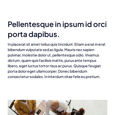
Pellentesque in ipsum id orci
porta dapibus.
In placerat sit amet tellus quis tincidunt. Etiam a erat in erat
bibendum vulputate sed ac ligula. Mauris nec sapien
pulvinar, molestie dolor ut, pellentesque odio. Vivamus
dictum, quam quis facilisis mattis, purus ante tempus
libero, eget luctus tortor risus ac purus. Quisque feugiat
porta dolor eget ullamcorper. Donec bibendum
consectetur sodales. In interdum vitae felis eu pretium.